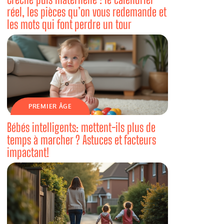
réel, les pièces qu’on vous redemande et
les mots qui font perdre un tour
PREMIER ÂGE
Bébés intelligents: mettent-ils plus de
temps à marcher ? Astuces et facteurs
impactant!